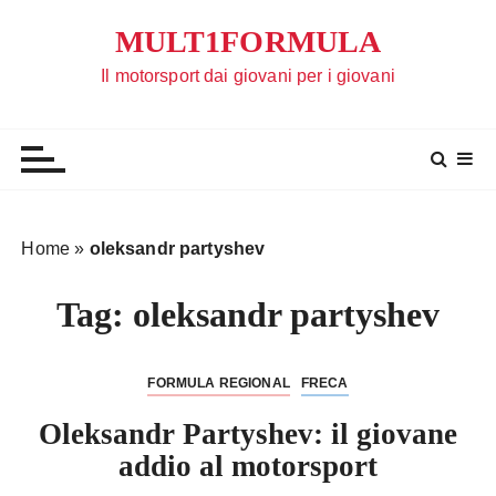
S
MULT1FORMULA
a
l
Il motorsport dai giovani per i giovani
t
a
a
l
c
o
Home
»
oleksandr partyshev
n
t
Tag:
oleksandr partyshev
e
n
u
FORMULA REGIONAL
FRECA
t
Oleksandr Partyshev: il giovane
o
addio al motorsport