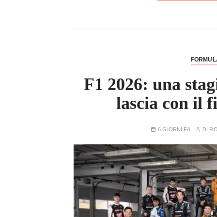
FORMUL
F1 2026: una stag
lascia con il 
6 GIORNI FA
DI
RO