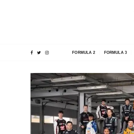
S
a
l
t
a
a
l
FORMULA 2
FORMULA 3
c
o
n
t
e
n
u
t
o
lm
o