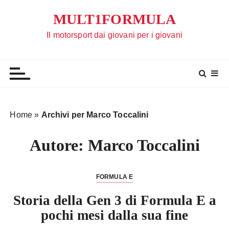
S
MULT1FORMULA
a
l
Il motorsport dai giovani per i giovani
t
a
a
l
c
o
Home
»
Archivi per Marco Toccalini
n
t
Autore:
Marco Toccalini
e
n
u
FORMULA E
t
Storia della Gen 3 di Formula E a
o
pochi mesi dalla sua fine