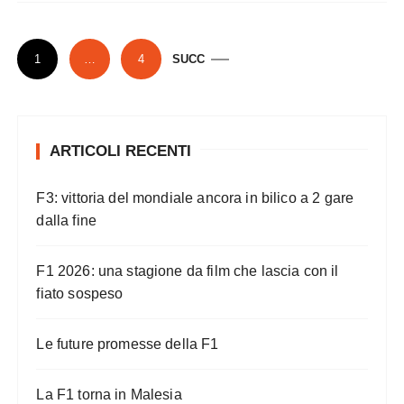
P
1
…
4
SUCC
a
g
i
ARTICOLI RECENTI
n
a
F3: vittoria del mondiale ancora in bilico a 2 gare
z
dalla fine
i
o
F1 2026: una stagione da film che lascia con il
n
fiato sospeso
e
Le future promesse della F1
d
e
La F1 torna in Malesia