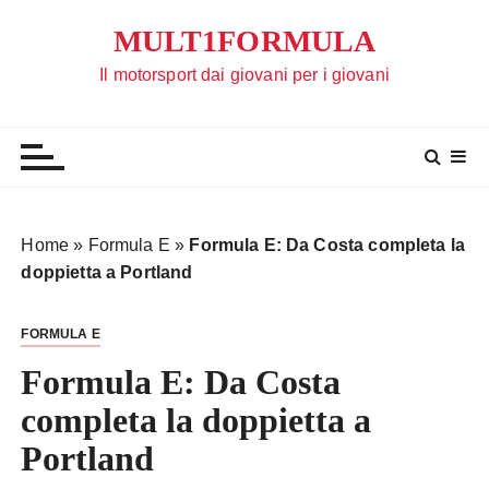
S
MULT1FORMULA
a
l
Il motorsport dai giovani per i giovani
t
a
a
l
c
o
Home
»
Formula E
»
Formula E: Da Costa completa la
n
doppietta a Portland
t
e
FORMULA E
n
u
Formula E: Da Costa
t
completa la doppietta a
o
Portland