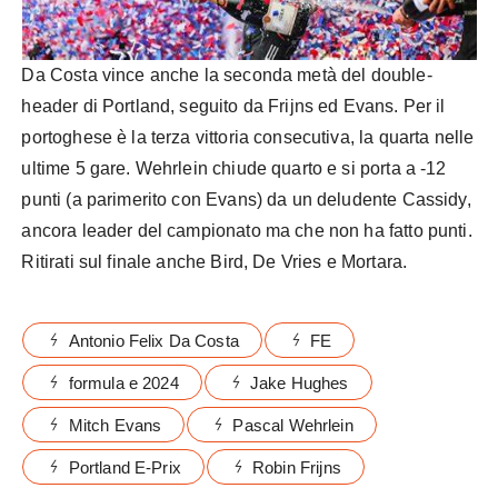
Da Costa vince anche la seconda metà del double-
header di Portland, seguito da Frijns ed Evans. Per il
portoghese è la terza vittoria consecutiva, la quarta nelle
ultime 5 gare. Wehrlein chiude quarto e si porta a -12
punti (a parimerito con Evans) da un deludente Cassidy,
ancora leader del campionato ma che non ha fatto punti.
Ritirati sul finale anche Bird, De Vries e Mortara.
Antonio Felix Da Costa
FE
formula e 2024
Jake Hughes
Mitch Evans
Pascal Wehrlein
Portland E-Prix
Robin Frijns