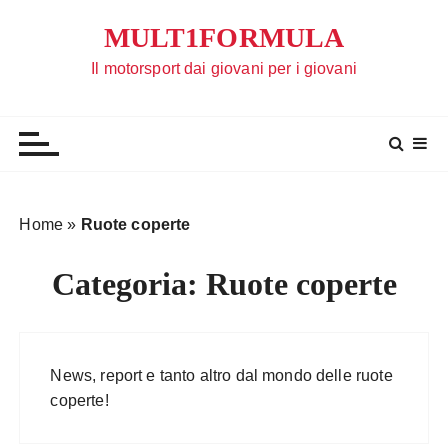
S
MULT1FORMULA
a
l
Il motorsport dai giovani per i giovani
t
a
a
l
c
o
Home
»
Ruote coperte
n
t
Categoria:
Ruote coperte
e
n
u
t
News, report e tanto altro dal mondo delle ruote
o
coperte!