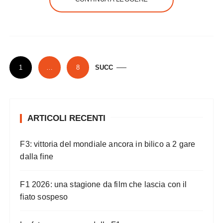
P
1
…
8
SUCC
a
g
i
ARTICOLI RECENTI
n
a
F3: vittoria del mondiale ancora in bilico a 2 gare
z
dalla fine
i
o
F1 2026: una stagione da film che lascia con il
n
fiato sospeso
e