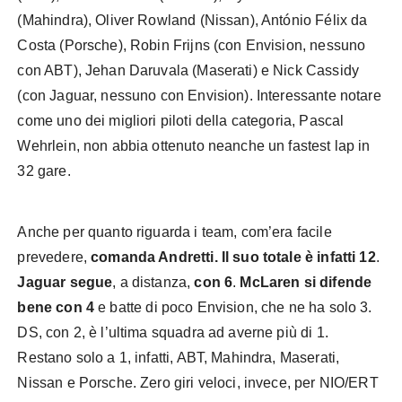
(Mahindra), Oliver Rowland (Nissan), António Félix da
Costa (Porsche), Robin Frijns (con Envision, nessuno
con ABT), Jehan Daruvala (Maserati) e Nick Cassidy
(con Jaguar, nessuno con Envision). Interessante notare
come uno dei migliori piloti della categoria, Pascal
Wehrlein, non abbia ottenuto neanche un fastest lap in
32 gare.
Anche per quanto riguarda i team, com’era facile
prevedere,
comanda Andretti. Il suo totale è infatti 12
.
Jaguar segue
, a distanza,
con 6
.
McLaren si difende
bene con 4
e batte di poco Envision, che ne ha solo 3.
DS, con 2, è l’ultima squadra ad averne più di 1.
Restano solo a 1, infatti, ABT, Mahindra, Maserati,
Nissan e Porsche. Zero giri veloci, invece, per NIO/ERT