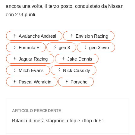
ancora una volta, il terzo posto, conquistato da Nissan
con 273 punti.
Formula E Gen 3
Avalanche Andretti
Envision Racing
Formula E
gen 3
gen 3 evo
Jaguar Racing
Jake Dennis
Mitch Evans
Nick Cassidy
Pascal Wehrlein
Porsche
ARTICOLO PRECEDENTE
Bilanci di metà stagione: i top e i flop di F1