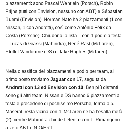
piazzamenti: sono Pascal Wehrlein (Porsch), Robin
Frijns (tutti con Envision, nessuno con ABT) e Sébastian
Buemi (Envision). Norman Nato ha 2 piazzamenti (1 con
Nissan, 1 con Andretti), così come António Félix da
Costa (Porsche). Chiudono la lista – con 1 podio a testa
– Lucas di Grassi (Mahindra), René Rast (McLaren),
Stoffel Vandoorne (DS) e Jake Hughes (Mclaren).
Nella classifica dei piazzamenti a podio per team, al
primo posto troviamo
Jaguar con 17
, seguita da
Andretti con 13 ed Envision con 10
. Ben più distanti
sono gli altri team. Nissan e DS hanno 6 piazzamenti a
testa e precedono di pochissimo Porsche, ferma a 5.
Maserati resta vicina con 4; McLaren ne ha l’esatta metà
(2) mentre Mahindra chiude l’elenco con 1. Rimangono
a zero ABT e NIO/ERT.