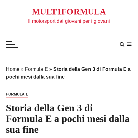
S
MULT1FORMULA
a
l
Il motorsport dai giovani per i giovani
t
a
a
l
c
o
Home
»
Formula E
»
Storia della Gen 3 di Formula E a
n
pochi mesi dalla sua fine
t
e
FORMULA E
n
u
Storia della Gen 3 di
t
Formula E a pochi mesi dalla
o
sua fine