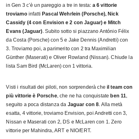
in Gen 3 c’è un pareggio a tre in testa:
a 6 vittorie
troviamo
infatti
Pascal Wehrlein (Porsche), Nick
Cassidy (4 con Envision e 2 con Jaguar) e Mitch
Evans (Jaguar)
. Subito sotto si piazzano António Félix
da Costa (Porsche) con 5 e Jake Dennis (Andretti) con
3. Troviamo poi, a parimerito con 2 tra Maximilian
Günther (Maserati) e Oliver Rowland (Nissan). Chiude la
lista Sam Bird (McLaren) con 1 vittoria.
Visti i risultati dei piloti, non sorprenderà che
il team con
più vittorie è Porsche
, che ne ha conquistate
ben 11
,
seguito a poca distanza da
Jaguar con 8
. Alla metà
esatta, 4 vittorie, troviamo Envision, poi Andretti con 3,
Nissan e Maserati con 2, DS e McLaren con 1. Zero
vittorie per Mahindra, ART e NIO/ERT.