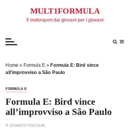
S
MULT1FORMULA
a
l
Il motorsport dai giovani per i giovani
t
a
a
l
c
o
Home
»
Formula E
»
Formula E: Bird vince
n
all’improvviso a São Paulo
t
e
FORMULA E
n
u
Formula E: Bird vince
t
all’improvviso a São Paulo
o
DI
MARCO TOCCALINI