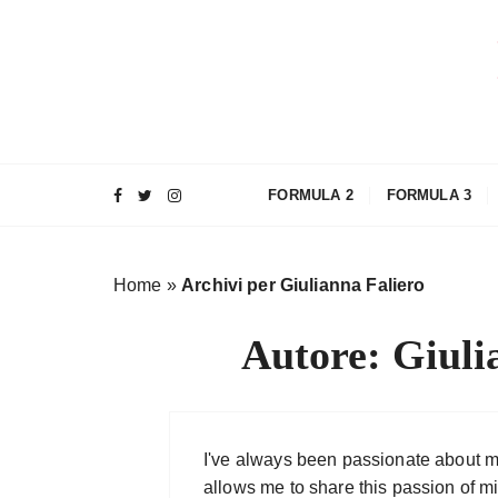
S
a
l
t
a
a
l
FORMULA 2
FORMULA 3
c
o
n
Home
»
Archivi per Giulianna Faliero
t
e
Autore:
Giuli
n
u
t
o
I've always been passionate about m
allows me to share this passion of mi