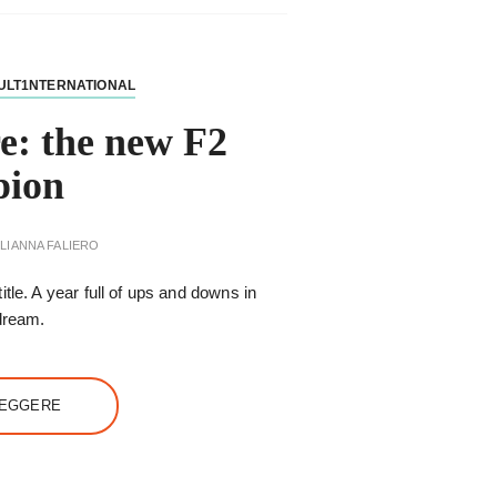
ULT1NTERNATIONAL
e: the new F2
pion
LIANNA FALIERO
tle. A year full of ups and downs in
 dream.
LEGGERE