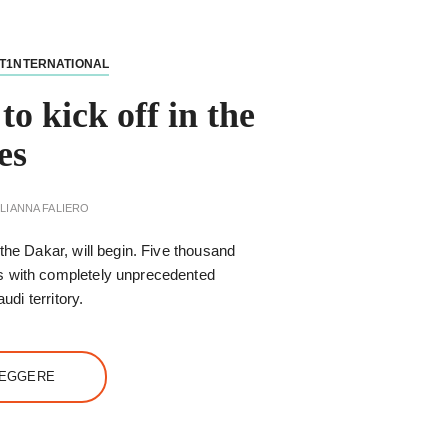
T1NTERNATIONAL
o kick off in the
es
LIANNA FALIERO
the Dakar, will begin. Five thousand
s with completely unprecedented
udi territory.
LEGGERE