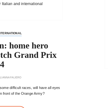
Italian and international
NTERNATIONAL
n: home hero
utch Grand Prix
4
LIANNA FALIERO
ome difficult races, will have all eyes
in front of the Orange Army?