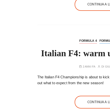
CONTINUA A 
FORMULA 4
FORMU
Italian F4: warm 
2 ANNI FA
DI
GIU
The Italian F4 Championship is about to kick 
out what to expect from the new season!
CONTINUA A 