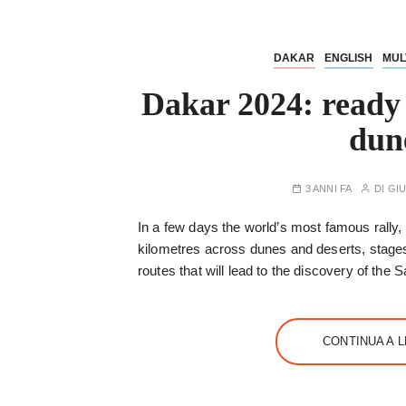
DAKAR
ENGLISH
MUL
Dakar 2024: ready t
dun
3 ANNI FA
DI
GIU
In a few days the world’s most famous rally, 
kilometres across dunes and deserts, stage
routes that will lead to the discovery of the Sa
CONTINUA A 