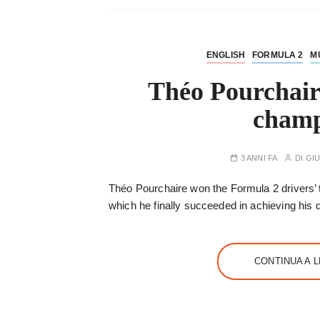
ENGLISH
FORMULA 2
M
Théo Pourchair
cham
3 ANNI FA
DI
GIU
Théo Pourchaire won the Formula 2 drivers’ ti
which he finally succeeded in achieving his
CONTINUA A 