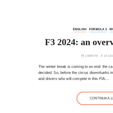
ENGLISH
FORMULA 3
M
F3 2024: an overv
2 ANNI FA
DI
GIU
The winter break is coming to an end: the ca
decided. So, before the circus disembarks in 
and drivers who will compete in this FIA…
CONTINUA A 