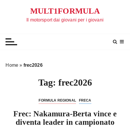
S
MULT1FORMULA
a
l
Il motorsport dai giovani per i giovani
t
a
a
l
c
o
Home
»
frec2026
n
t
Tag:
frec2026
e
n
u
FORMULA REGIONAL
FRECA
t
Frec: Nakamura-Berta vince e
o
diventa leader in campionato