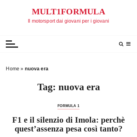
S
MULT1FORMULA
a
l
Il motorsport dai giovani per i giovani
t
a
a
l
c
o
Home
»
nuova era
n
t
Tag:
nuova era
e
n
u
FORMULA 1
t
F1 e il silenzio di Imola: perchè
o
quest’assenza pesa così tanto?