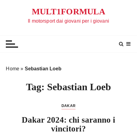
S
MULT1FORMULA
a
l
Il motorsport dai giovani per i giovani
t
a
a
l
c
o
Home
»
Sebastian Loeb
n
t
Tag:
Sebastian Loeb
e
n
u
DAKAR
t
Dakar 2024: chi saranno i
o
vincitori?