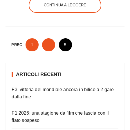
CONTINUA A LEGGERE
P
PREC
1
…
5
a
g
i
ARTICOLI RECENTI
n
a
F3: vittoria del mondiale ancora in bilico a 2 gare
z
dalla fine
i
o
F1 2026: una stagione da film che lascia con il
n
fiato sospeso