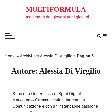
S
MULT1FORMULA
a
l
Il motorsport dai giovani per i giovani
t
a
a
l
c
o
Home
»
Archivi per Alessia Di Virgilio
»
Pagina 5
n
t
Autore:
Alessia Di Virgilio
e
n
u
t
Sono una studentessa di Sport Digital
o
Marketing & Communication, laureata in
Comunicazione e con un'instancabile passione