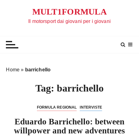
S
MULT1FORMULA
a
l
Il motorsport dai giovani per i giovani
t
a
a
l
c
o
Home
»
barrichello
n
t
Tag:
barrichello
e
n
u
FORMULA REGIONAL
INTERVISTE
t
Eduardo Barrichello: between
o
willpower and new adventures