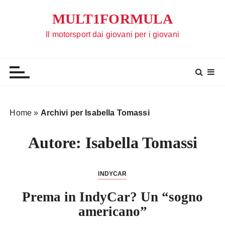
S
MULT1FORMULA
a
l
Il motorsport dai giovani per i giovani
t
a
a
l
c
o
Home
»
Archivi per Isabella Tomassi
n
t
Autore:
Isabella Tomassi
e
n
u
INDYCAR
t
Prema in IndyCar? Un “sogno
o
americano”