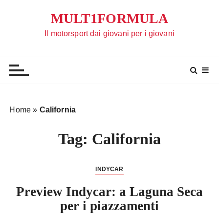
S
MULT1FORMULA
a
l
Il motorsport dai giovani per i giovani
t
a
a
l
c
o
Home
»
California
n
t
Tag:
California
e
n
u
INDYCAR
t
Preview Indycar: a Laguna Seca
o
per i piazzamenti