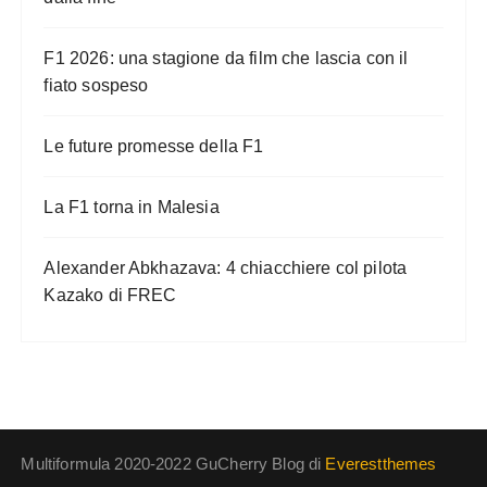
F1 2026: una stagione da film che lascia con il
fiato sospeso
Le future promesse della F1
La F1 torna in Malesia
Alexander Abkhazava: 4 chiacchiere col pilota
Kazako di FREC
Multiformula 2020-2022 GuCherry Blog di
Everestthemes