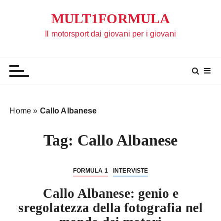
S
MULT1FORMULA
a
l
Il motorsport dai giovani per i giovani
t
a
a
l
c
o
Home
»
Callo Albanese
n
t
Tag:
Callo Albanese
e
n
u
FORMULA 1
INTERVISTE
t
Callo Albanese: genio e
o
sregolatezza della fotografia nel