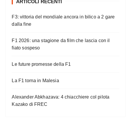
ARTICOLI RECENTI
n
a
F3: vittoria del mondiale ancora in bilico a 2 gare
z
dalla fine
i
o
F1 2026: una stagione da film che lascia con il
n
fiato sospeso
e
Le future promesse della F1
d
e
La F1 torna in Malesia
g
l
Alexander Abkhazava: 4 chiacchiere col pilota
i
Kazako di FREC
a
r