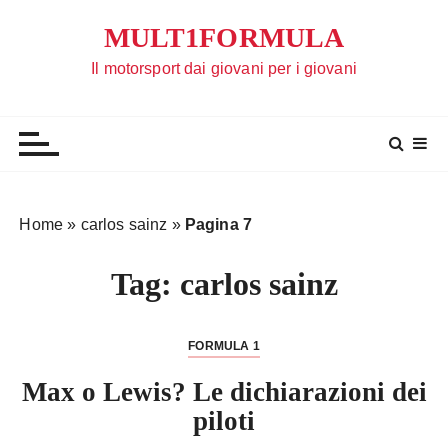
S
MULT1FORMULA
a
l
Il motorsport dai giovani per i giovani
t
a
a
l
c
o
Home
»
carlos sainz
»
Pagina 7
n
t
Tag:
carlos sainz
e
n
u
FORMULA 1
t
Max o Lewis? Le dichiarazioni dei
o
piloti