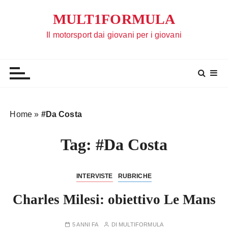
S
MULT1FORMULA
a
l
Il motorsport dai giovani per i giovani
t
a
a
l
c
o
Home
»
#Da Costa
n
t
Tag:
#Da Costa
e
n
u
INTERVISTE
RUBRICHE
t
Charles Milesi: obiettivo Le Mans
o
5 ANNI FA
DI
MULTIFORMULA