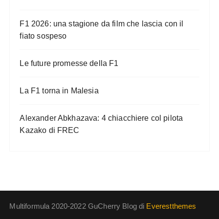
F1 2026: una stagione da film che lascia con il
fiato sospeso
Le future promesse della F1
La F1 torna in Malesia
Alexander Abkhazava: 4 chiacchiere col pilota
Kazako di FREC
Multiformula 2020-2022 GuCherry Blog di
Everestthemes