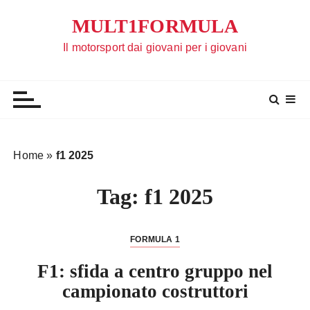
S
MULT1FORMULA
a
l
Il motorsport dai giovani per i giovani
t
a
a
l
c
o
Home
»
f1 2025
n
t
Tag:
f1 2025
e
n
u
FORMULA 1
t
F1: sfida a centro gruppo nel
o
campionato costruttori