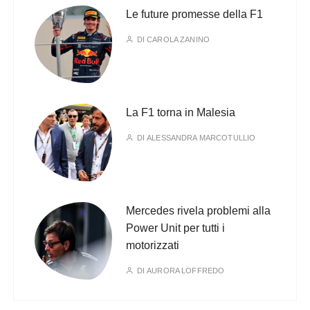
Le future promesse della F1
DI
CAROLA ZANINO
La F1 torna in Malesia
DI
ALESSANDRA MARCOTULLIO
Mercedes rivela problemi alla
Power Unit per tutti i
motorizzati
DI
AURORA LOFFREDO