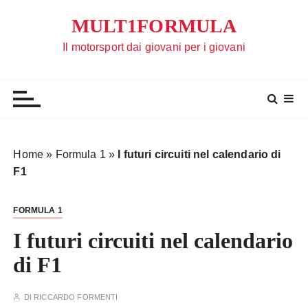
S
MULT1FORMULA
a
l
Il motorsport dai giovani per i giovani
t
a
a
l
c
o
Home
»
Formula 1
»
I futuri circuiti nel calendario di
n
F1
t
e
FORMULA 1
n
u
I futuri circuiti nel calendario
t
di F1
o
DI
RICCARDO FORMENTI