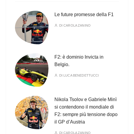
Le future promesse della F1
DI
CAROLA ZANINO
F2: è dominio Invicta in
Belgio.
DI
LUCA BENEDETTUCCI
Nikola Tsolov e Gabriele Minì
si contendono il mondiale di
F2: sempre più tensione dopo
il GP d’Austria
DI
CAROLA ZANINO