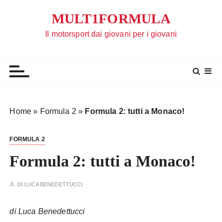
S
MULT1FORMULA
a
l
Il motorsport dai giovani per i giovani
t
a
a
l
c
o
Home
»
Formula 2
»
Formula 2: tutti a Monaco!
n
t
FORMULA 2
e
n
Formula 2: tutti a Monaco!
u
t
DI
LUCA BENEDETTUCCI
o
di Luca Benedettucci