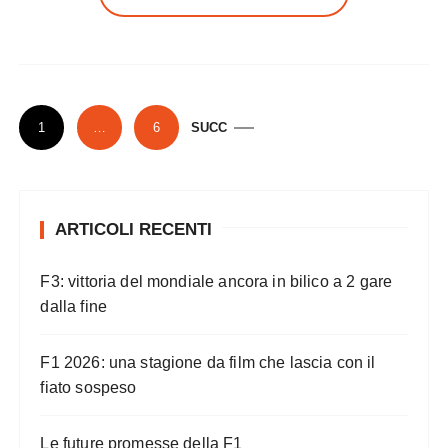
P
1
…
6
SUCC
a
g
i
ARTICOLI RECENTI
n
a
F3: vittoria del mondiale ancora in bilico a 2 gare
z
dalla fine
i
o
F1 2026: una stagione da film che lascia con il
n
fiato sospeso
e
Le future promesse della F1