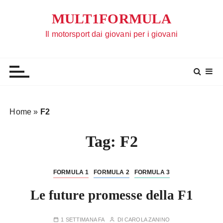
S
MULT1FORMULA
a
l
Il motorsport dai giovani per i giovani
t
a
a
l
c
o
Home
»
F2
n
t
Tag:
F2
e
n
u
FORMULA 1
FORMULA 2
FORMULA 3
t
Le future promesse della F1
o
1 SETTIMANA FA
DI
CAROLA ZANINO