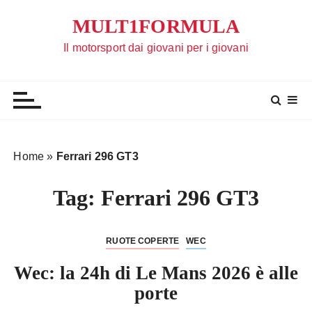
S
MULT1FORMULA
a
l
Il motorsport dai giovani per i giovani
t
a
a
l
c
o
Home
»
Ferrari 296 GT3
n
t
Tag:
Ferrari 296 GT3
e
n
u
RUOTE COPERTE
WEC
t
Wec: la 24h di Le Mans 2026 è alle
o
porte