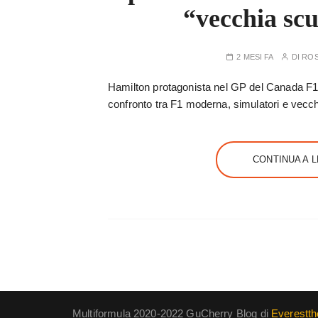
“vecchia scu
2 MESI FA
DI
ROS
Hamilton protagonista nel GP del Canada F1:
confronto tra F1 moderna, simulatori e vecch
CONTINUA A 
Multiformula 2020-2022 GuCherry Blog di
Everestt