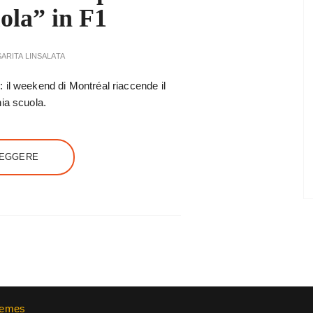
ola” in F1
ARITA LINSALATA
 il weekend di Montréal riaccende il
ia scuola.
LEGGERE
hemes