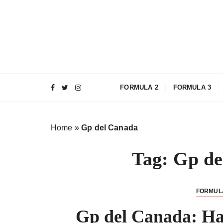
S
a
l
t
a
a
l
FORMULA 2
FORMULA 3
c
o
n
Home
»
Gp del Canada
t
e
Tag:
Gp de
n
u
t
FORMUL
o
Gp del Canada: Ham