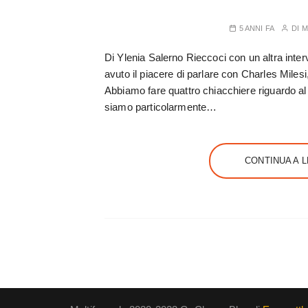
5 ANNI FA
DI
M
Di Ylenia Salerno Rieccoci con un altra inte
avuto il piacere di parlare con Charles Miles
Abbiamo fare quattro chiacchiere riguardo al
siamo particolarmente…
CONTINUA A 