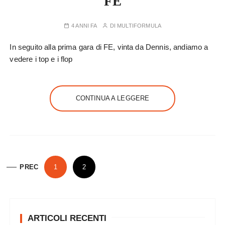
FE
4 ANNI FA
DI
MULTIFORMULA
In seguito alla prima gara di FE, vinta da Dennis, andiamo a
vedere i top e i flop
CONTINUA A LEGGERE
P
PREC
1
2
a
g
i
ARTICOLI RECENTI
n