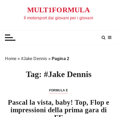
S
MULT1FORMULA
a
l
Il motorsport dai giovani per i giovani
t
a
a
l
c
o
Home
»
#Jake Dennis
»
Pagina 2
n
t
Tag:
#Jake Dennis
e
n
u
FORMULA E
t
Pascal la vista, baby! Top, Flop e
o
impressioni della prima gara di