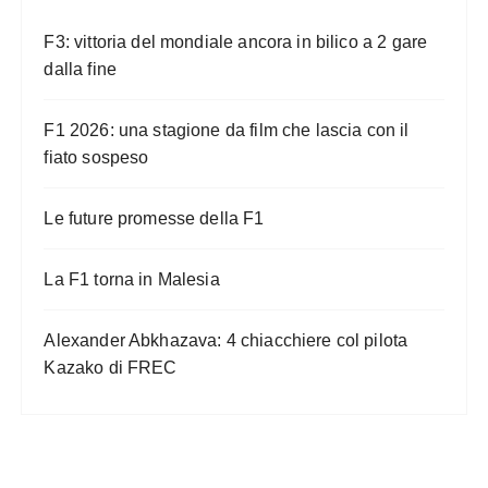
a
F3: vittoria del mondiale ancora in bilico a 2 gare
z
dalla fine
i
o
F1 2026: una stagione da film che lascia con il
n
fiato sospeso
e
Le future promesse della F1
d
e
La F1 torna in Malesia
g
l
Alexander Abkhazava: 4 chiacchiere col pilota
i
Kazako di FREC
a
r
t