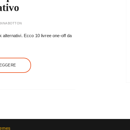
ativo
ANNA BOTTON
 alternativi. Ecco 10 livree one-off da
LEGGERE
hemes