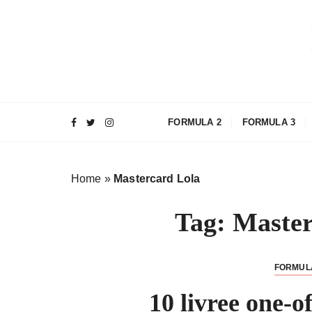
S
a
l
t
a
a
l
FORMULA 2
FORMULA 3
c
o
n
Home
»
Mastercard Lola
t
e
Tag:
Master
n
u
t
FORMUL
o
10 livree one-o