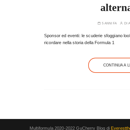
altern
5 ANNI FA
DI
Sponsor ed eventi: le scuderie sfoggiano look
ricordare nella storia della Formula 1
CONTINUA A 
Multiformula 2020-2022 GuCherry Blog di
Everestt