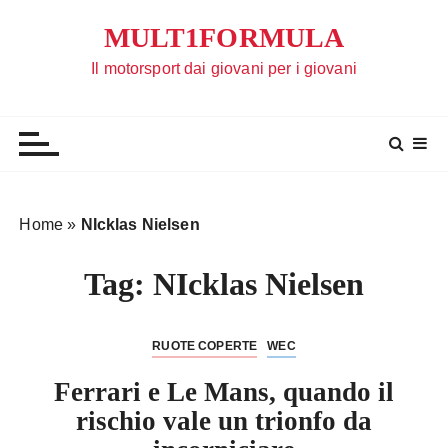
S
MULT1FORMULA
a
l
Il motorsport dai giovani per i giovani
t
a
a
l
c
o
Home
»
NIcklas Nielsen
n
t
Tag:
NIcklas Nielsen
e
n
u
RUOTE COPERTE
WEC
t
Ferrari e Le Mans, quando il
o
rischio vale un trionfo da