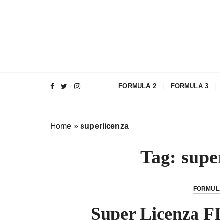
S
a
l
t
a
a
l
FORMULA 2
FORMULA 3
c
o
n
Home
»
superlicenza
t
e
Tag:
supe
n
u
t
FORMUL
o
Super Licenza FI