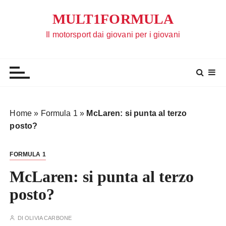
S
MULT1FORMULA
a
l
Il motorsport dai giovani per i giovani
t
a
a
l
c
o
Home
»
Formula 1
»
McLaren: si punta al terzo
n
posto?
t
e
FORMULA 1
n
u
McLaren: si punta al terzo
t
posto?
o
DI
OLIVIA CARBONE