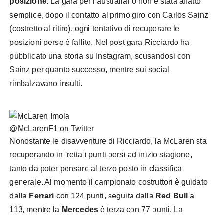
posizione
. La gara per l’australiano non è stata affatto
semplice, dopo il contatto al primo giro con Carlos Sainz
(costretto al ritiro), ogni tentativo di recuperare le
posizioni perse è fallito. Nel post gara Ricciardo ha
pubblicato una storia su Instagram, scusandosi con
Sainz per quanto successo, mentre sui social
rimbalzavano insulti.
@McLarenF1 on Twitter
Nonostante le disavventure di Ricciardo, la McLaren sta
recuperando in fretta i punti persi ad inizio stagione,
tanto da poter pensare al terzo posto in classifica
generale. Al momento il campionato costruttori è guidato
dalla
Ferrari
con 124 punti, seguita dalla
Red Bull
a
113, mentre la
Mercedes
è terza con 77 punti. La