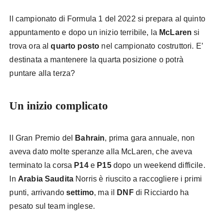
Il campionato di Formula 1 del 2022 si prepara al quinto
appuntamento e dopo un inizio terribile, la
McLaren
si
trova ora al
quarto posto
nel campionato costruttori. E’
destinata a mantenere la quarta posizione o potrà
puntare alla terza?
McLaren Imola
Un inizio complicato
McLaren Imola
Il Gran Premio del
Bahrain
, prima gara annuale, non
aveva dato molte speranze alla McLaren, che aveva
terminato la corsa
P14
e
P15
dopo un weekend difficile.
In
Arabia Saudita
Norris è riuscito a raccogliere i primi
punti, arrivando
settimo
, ma il
DNF
di Ricciardo ha
pesato sul team inglese.