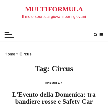
S
MULT1FORMULA
a
l
Il motorsport dai giovani per i giovani
t
a
a
l
c
o
Home
»
Circus
n
t
Tag:
Circus
e
n
u
FORMULA 1
t
L’Evento della Domenica: tra
o
bandiere rosse e Safety Car