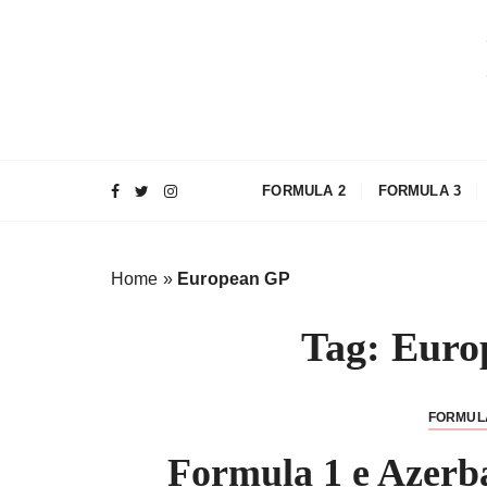
S
a
l
t
a
a
l
FORMULA 2
FORMULA 3
c
o
n
Home
»
European GP
t
e
Tag:
Euro
n
u
t
FORMUL
o
Formula 1 e Azerba