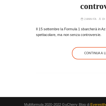
contro
2 ANNI FA
DI
Il 15 settembre la Formula 1 sbarcherà in Aze
spettacolare, ma non senza controversie.
CONTINUA A 
Multiformula 2020-2022 GuCherry Blog di
Everestt