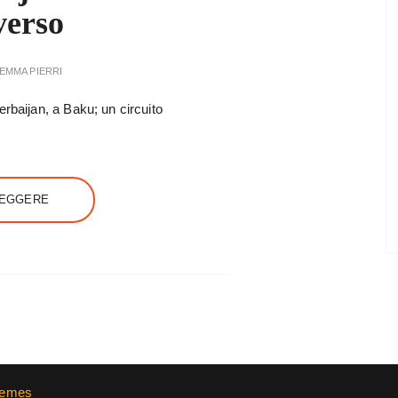
verso
EMMA PIERRI
rbaijan, a Baku; un circuito
LEGGERE
hemes