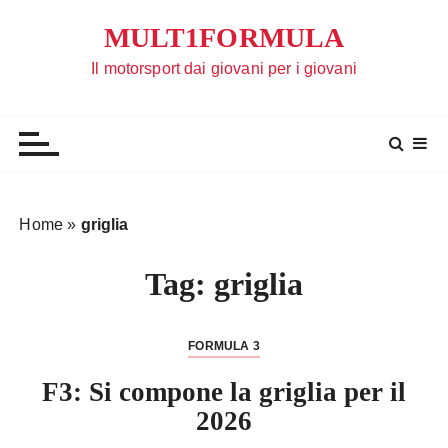
S
MULT1FORMULA
a
l
Il motorsport dai giovani per i giovani
t
a
a
l
c
o
Home
»
griglia
n
t
Tag:
griglia
e
n
u
FORMULA 3
t
F3: Si compone la griglia per il
o
2026