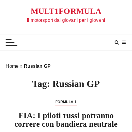
S
MULT1FORMULA
a
l
Il motorsport dai giovani per i giovani
t
a
a
l
c
o
Home
»
Russian GP
n
t
Tag:
Russian GP
e
n
u
FORMULA 1
t
FIA: I piloti russi potranno
o
correre con bandiera neutrale