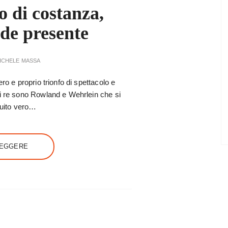
 di costanza,
nde presente
ICHELE MASSA
ro e proprio trionfo di spettacolo e
 i re sono Rowland e Wehrlein che si
rcuito vero…
LEGGERE