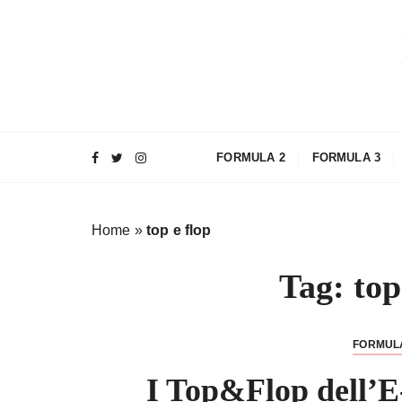
S
a
l
t
a
a
l
FORMULA 2
FORMULA 3
c
o
n
Home
»
top e flop
t
e
Tag:
top
n
u
t
FORMUL
o
I Top&Flop dell’E