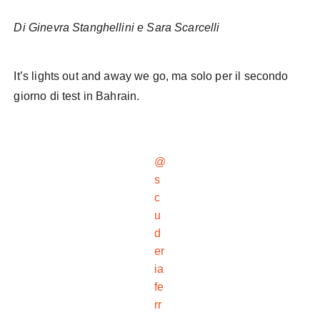
Di Ginevra Stanghellini e Sara Scarcelli
It’s lights out and away we go, ma solo per il secondo
giorno di test in Bahrain.
@
s
c
u
d
er
ia
fe
rr