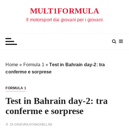
S
MULT1FORMULA
a
l
Il motorsport dai giovani per i giovani
t
a
a
l
c
o
Home
»
Formula 1
»
Test in Bahrain day-2: tra
n
conferme e sorprese
t
e
FORMULA 1
n
u
Test in Bahrain day-2: tra
t
conferme e sorprese
o
DI
GINEVRA STANGHELLINI