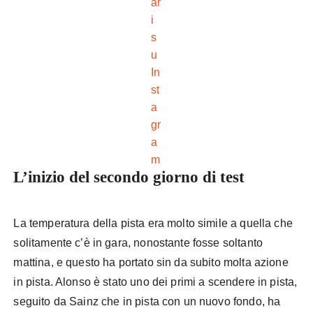
ar
i
s
u
In
st
a
gr
a
m
L’inizio del secondo giorno di test
La temperatura della pista era molto simile a quella che
solitamente c’è in gara, nonostante fosse soltanto
mattina, e questo ha portato sin da subito molta azione
in pista. Alonso è stato uno dei primi a scendere in pista,
seguito da Sainz che in pista con un nuovo fondo, ha