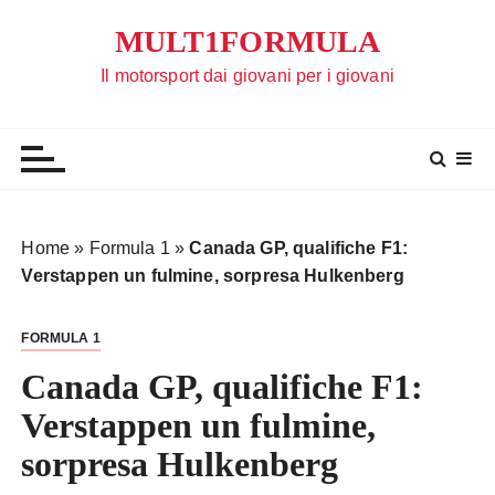
S
MULT1FORMULA
a
l
Il motorsport dai giovani per i giovani
t
a
a
l
c
o
Home
»
Formula 1
»
Canada GP, qualifiche F1:
n
Verstappen un fulmine, sorpresa Hulkenberg
t
e
FORMULA 1
n
u
Canada GP, qualifiche F1:
t
Verstappen un fulmine,
o
sorpresa Hulkenberg