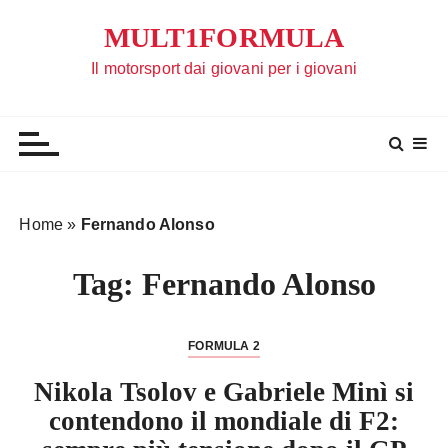
S
MULT1FORMULA
a
l
Il motorsport dai giovani per i giovani
t
a
a
l
c
o
Home
»
Fernando Alonso
n
t
Tag:
Fernando Alonso
e
n
u
FORMULA 2
t
Nikola Tsolov e Gabriele Minì si
o
contendono il mondiale di F2: