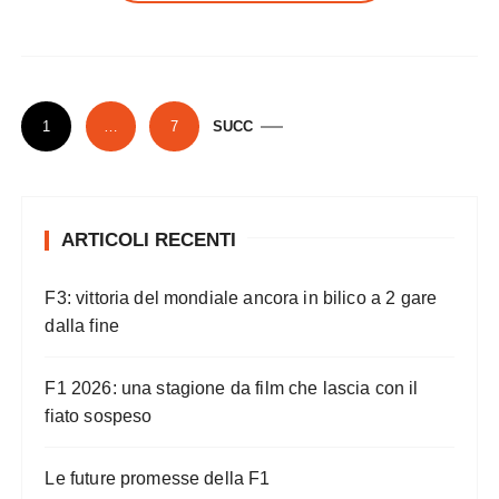
P
1
…
7
SUCC
a
g
i
ARTICOLI RECENTI
n
a
F3: vittoria del mondiale ancora in bilico a 2 gare
z
dalla fine
i
o
F1 2026: una stagione da film che lascia con il
n
fiato sospeso
e
Le future promesse della F1
d