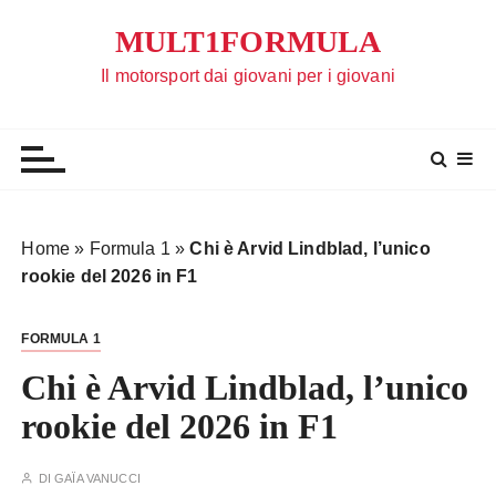
S
MULT1FORMULA
a
l
Il motorsport dai giovani per i giovani
t
a
a
l
c
o
Home
»
Formula 1
»
Chi è Arvid Lindblad, l’unico
n
rookie del 2026 in F1
t
e
FORMULA 1
n
u
Chi è Arvid Lindblad, l’unico
t
rookie del 2026 in F1
o
DI
GAÏA VANUCCI