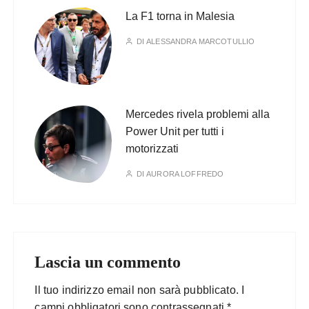
La F1 torna in Malesia
DI
ALESSANDRA MARCOTULLIO
Mercedes rivela problemi alla
Power Unit per tutti i
motorizzati
DI
AURORA LOFFREDO
Lascia un commento
Il tuo indirizzo email non sarà pubblicato.
I
campi obbligatori sono contrassegnati
*