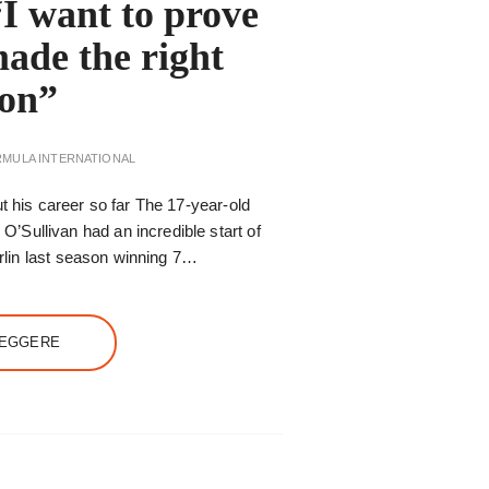
I want to prove
ade the right
ion”
RMULA INTERNATIONAL
t his career so far The 17-year-old
Sullivan had an incredible start of
Carlin last season winning 7…
LEGGERE