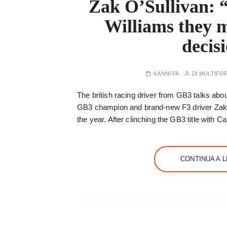
Zak O’Sullivan: “
Williams they m
decis
4 ANNI FA
DI
MULTIFO
The british racing driver from GB3 talks abou
GB3 champion and brand-new F3 driver Zak O’
the year. After clinching the GB3 title with 
CONTINUA A 