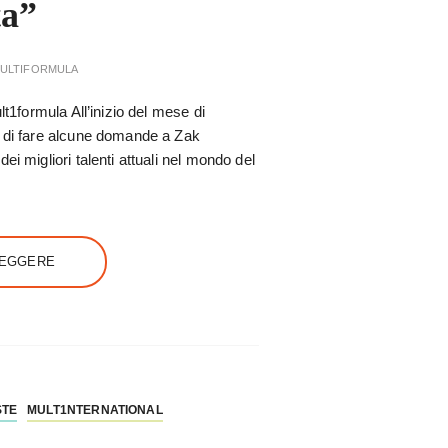
ta”
ULTIFORMULA
lt1formula All’inizio del mese di
à di fare alcune domande a Zak
i migliori talenti attuali nel mondo del
LEGGERE
STE
MULT1NTERNATIONAL