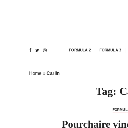
S
a
l
t
a
a
l
FORMULA 2
FORMULA 3
c
o
n
Home
»
Carlin
t
e
Tag:
C
n
u
t
FORMUL
o
Pourchaire vin