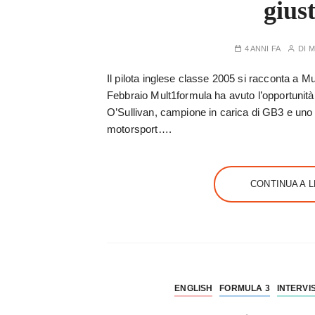
gius
4 ANNI FA
DI
M
Il pilota inglese classe 2005 si racconta a Mu
Febbraio Mult1formula ha avuto l’opportunit
O’Sullivan, campione in carica di GB3 e uno de
motorsport….
CONTINUA A 
ENGLISH
FORMULA 3
INTERVI