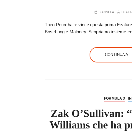
3 ANNI FA
DI
AU
Théo Pourchaire vince questa prima Feature 
Boschung e Maloney. Scopriamo insieme co
CONTINUA A 
FORMULA 3
I
Zak O’Sullivan: “
Williams che ha pr