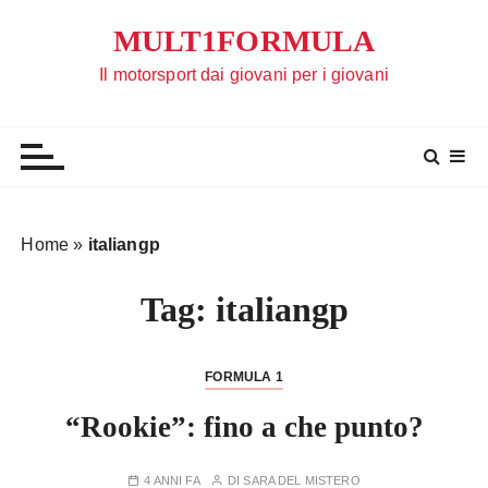
S
MULT1FORMULA
a
l
Il motorsport dai giovani per i giovani
t
a
a
l
c
o
Home
»
italiangp
n
t
Tag:
italiangp
e
n
u
FORMULA 1
t
“Rookie”: fino a che punto?
o
4 ANNI FA
DI
SARA DEL MISTERO