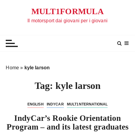
S
MULT1FORMULA
a
l
Il motorsport dai giovani per i giovani
t
a
a
l
c
o
Home
»
kyle larson
n
t
Tag:
kyle larson
e
n
u
ENGLISH
INDYCAR
MULT1NTERNATIONAL
t
IndyCar’s Rookie Orientation
o
Program – and its latest graduates