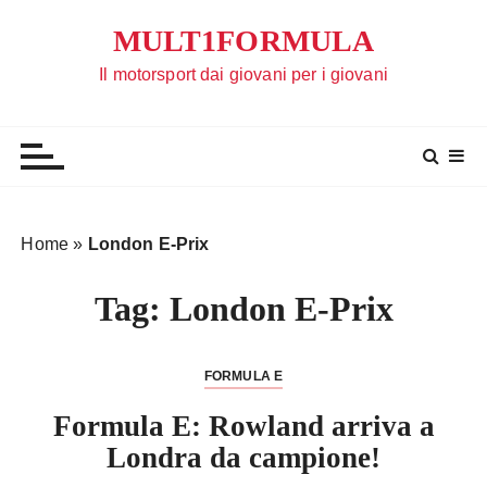
S
MULT1FORMULA
a
l
Il motorsport dai giovani per i giovani
t
a
a
l
c
o
Home
»
London E-Prix
n
t
Tag:
London E-Prix
e
n
u
FORMULA E
t
Formula E: Rowland arriva a
o
Londra da campione!