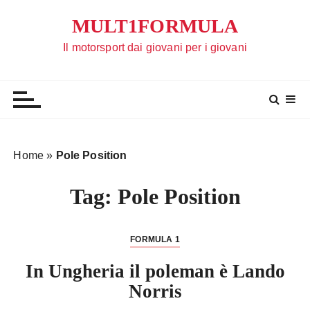
S
MULT1FORMULA
a
l
Il motorsport dai giovani per i giovani
t
a
a
l
c
o
Home
»
Pole Position
n
t
Tag:
Pole Position
e
n
u
FORMULA 1
t
In Ungheria il poleman è Lando
o
Norris