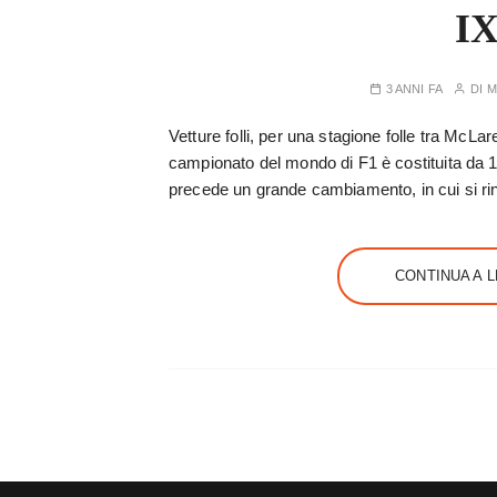
I
3 ANNI FA
DI
M
Vetture folli, per una stagione folle tra McLa
campionato del mondo di F1 è costituita da 
precede un grande cambiamento, in cui si ri
CONTINUA A 