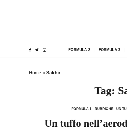
S
a
l
t
a
a
l
FORMULA 2
FORMULA 3
c
o
n
Home
»
Sakhir
t
e
Tag:
S
n
u
t
FORMULA 1
RUBRICHE
UN TU
o
Un tuffo nell’aero