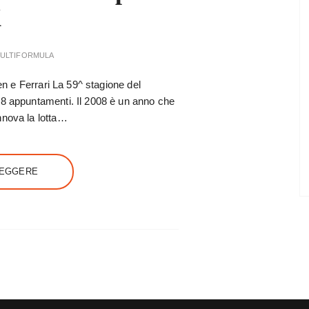
X
ULTIFORMULA
ren e Ferrari La 59^ stagione del
18 appuntamenti. Il 2008 è un anno che
nnova la lotta…
LEGGERE