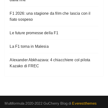
F1 2026: una stagione da film che lascia con il
fiato sospeso
Le future promesse della F1
La F1 torna in Malesia
Alexander Abkhazava: 4 chiacchiere col pilota
Kazako di FREC
Multiformula 2020-2022 GuCherry Blog di
Everestthemes