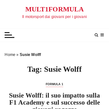
S
MULT1FORMULA
a
l
Il motorsport dai giovani per i giovani
t
a
a
l
c
o
Home
»
Susie Wolff
n
t
Tag:
Susie Wolff
e
n
u
FORMULA 1
t
Susie Wolff: il suo impatto sulla
o
F1 Academy e sul successo delle