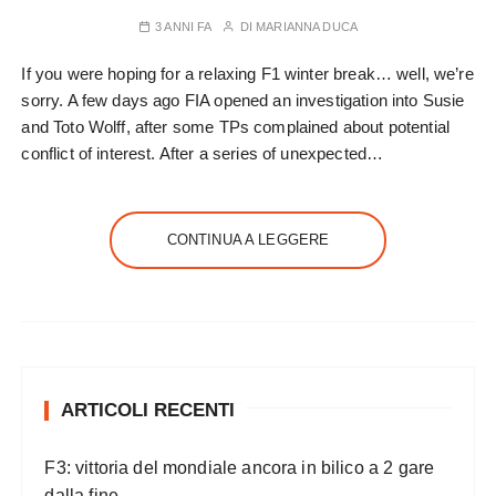
3 ANNI FA
DI
MARIANNA DUCA
If you were hoping for a relaxing F1 winter break… well, we’re
sorry. A few days ago FIA opened an investigation into Susie
and Toto Wolff, after some TPs complained about potential
conflict of interest. After a series of unexpected…
CONTINUA A LEGGERE
ARTICOLI RECENTI
F3: vittoria del mondiale ancora in bilico a 2 gare
dalla fine