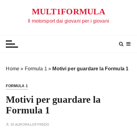
S
MULT1FORMULA
a
l
Il motorsport dai giovani per i giovani
t
a
a
l
c
o
Home
»
Formula 1
»
Motivi per guardare la Formula 1
n
t
FORMULA 1
e
n
Motivi per guardare la
u
Formula 1
t
o
DI
AURORA LOFFREDO