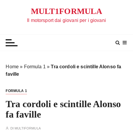
S
MULT1FORMULA
a
l
Il motorsport dai giovani per i giovani
t
a
a
l
c
o
Home
»
Formula 1
»
Tra cordoli e scintille Alonso fa
n
faville
t
e
FORMULA 1
n
u
Tra cordoli e scintille Alonso
t
fa faville
o
DI
MULTIFORMULA