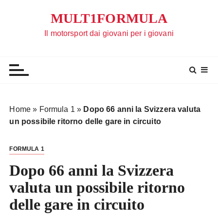
S
MULT1FORMULA
a
l
Il motorsport dai giovani per i giovani
t
a
a
l
c
o
Home
»
Formula 1
»
Dopo 66 anni la Svizzera valuta
n
un possibile ritorno delle gare in circuito
t
e
FORMULA 1
n
u
Dopo 66 anni la Svizzera
t
valuta un possibile ritorno
o
delle gare in circuito