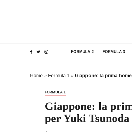
S
a
l
t
a
a
l
FORMULA 2
FORMULA 3
c
o
n
Home
»
Formula 1
»
Giappone: la prima home
t
e
n
FORMULA 1
u
Giappone: la pri
t
o
per Yuki Tsunoda