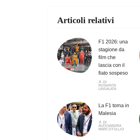
Articoli relativi
F1 2026: una
stagione da
film che
lascia con il
fiato sospeso
DI
ROSARITA
LINSALATA
La F1 torna in
Malesia
DI
ALESSANDRA
MARCOTULLIO