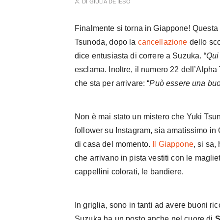
DI
GIULIA DE IESO
Finalmente si torna in Giappone! Questa
Tsunoda, dopo la
cancellazione
dello sco
dice entusiasta di correre a Suzuka. “
Qui 
esclama. Inoltre, il numero 22 dell’Alpha 
che sta per arrivare: “
Può essere una bu
Non è mai stato un mistero che Yuki Tsuno
follower su Instagram, sia amatissimo in
di casa del momento.
Il Giappone
, si sa
che arrivano in pista vestiti con le magliet
cappellini colorati, le bandiere.
In griglia, sono in tanti ad avere buoni ric
Suzuka ha un posto anche nel cuore di
S