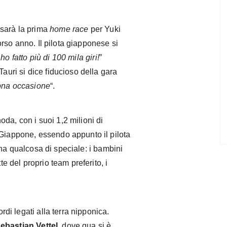
 sarà la prima
home race
per Yuki
rso anno. Il pilota giapponese si
ho fatto più di 100 mila giri!
”
Tauri si dice fiducioso della gara
ona occasione
“.
da, con i suoi 1,2 milioni di
 Giappone, essendo appunto il pilota
, ha qualcosa di speciale: i bambini
te del proprio team preferito, i
ordi legati alla terra nipponica.
ebastian Vettel
, dove qua si è